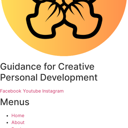
Guidance for Creative
Personal Development
Facebook
Youtube
Instagram
Menus
Home
About