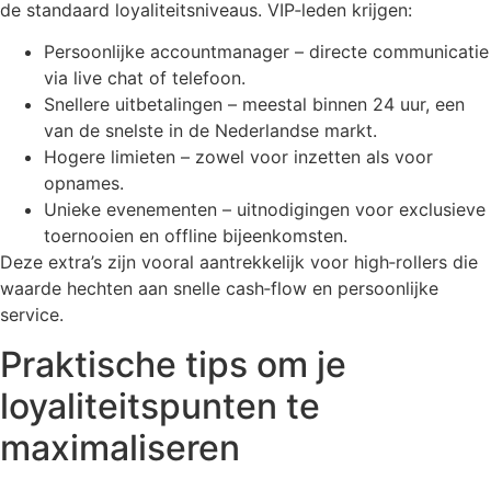
de standaard loyaliteitsniveaus. VIP‑leden krijgen:
Persoonlijke accountmanager – directe communicatie
via live chat of telefoon.
Snellere uitbetalingen – meestal binnen 24 uur, een
van de snelste in de Nederlandse markt.
Hogere limieten – zowel voor inzetten als voor
opnames.
Unieke evenementen – uitnodigingen voor exclusieve
toernooien en offline bijeenkomsten.
Deze extra’s zijn vooral aantrekkelijk voor high‑rollers die
waarde hechten aan snelle cash‑flow en persoonlijke
service.
Praktische tips om je
loyaliteitspunten te
maximaliseren