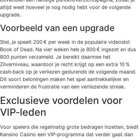
altijd weet hoeveel je nog nodig hebt voor de volgende
upgrade.
Voorbeeld van een upgrade
Stel, je speelt 200 € per week in de populaire videoslot
Book of Dead. Na vier weken heb je 800 € ingezet en dus
800 punten verzameld. Je bereikt daarmee het
Zilverniveau, waardoor je recht krijgt op een extra 10 %
cash‑back op je verliezen gedurende de volgende maand.
Dit soort beloningen maken het spel aantrekkelijker en
verminderen de frustratie van een verliezende streak.
Exclusieve voordelen voor
VIP‑leden
Voor spelers die regelmatig grote bedragen inzetten, biedt
Kansino Casino een VIP‑programma dat verder gaat dan