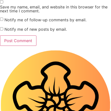
Save my name, email, and website in this browser for the
next time I comment.
Notify me of follow-up comments by email.
Notify me of new posts by email.