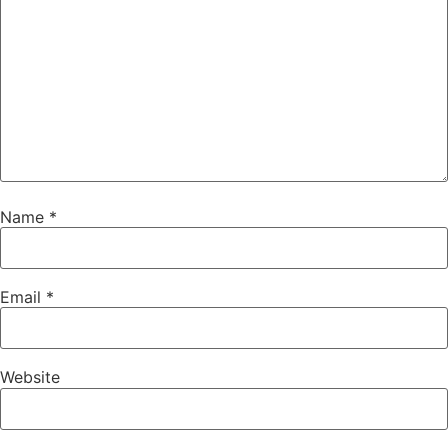
Name
*
Email
*
Website