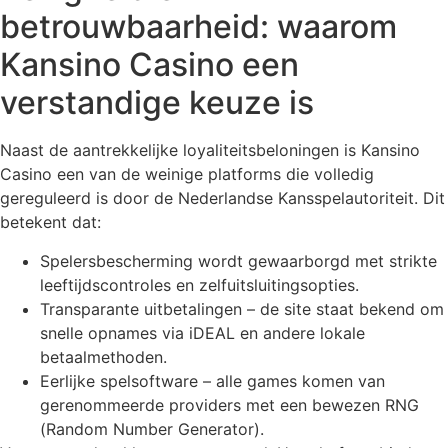
betrouwbaarheid: waarom
Kansino Casino een
verstandige keuze is
Naast de aantrekkelijke loyaliteitsbeloningen is Kansino
Casino een van de weinige platforms die volledig
gereguleerd is door de Nederlandse Kansspelautoriteit. Dit
betekent dat:
Spelersbescherming wordt gewaarborgd met strikte
leeftijdscontroles en zelfuitsluitingsopties.
Transparante uitbetalingen – de site staat bekend om
snelle opnames via iDEAL en andere lokale
betaalmethoden.
Eerlijke spelsoftware – alle games komen van
gerenommeerde providers met een bewezen RNG
(Random Number Generator).