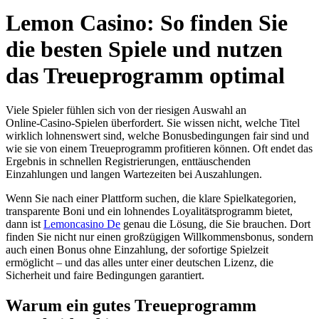
Lemon Casino: So finden Sie
die besten Spiele und nutzen
das Treueprogramm optimal
Viele Spieler fühlen sich von der riesigen Auswahl an
Online‑Casino‑Spielen überfordert. Sie wissen nicht, welche Titel
wirklich lohnenswert sind, welche Bonusbedingungen fair sind und
wie sie von einem Treueprogramm profitieren können. Oft endet das
Ergebnis in schnellen Registrierungen, enttäuschenden
Einzahlungen und langen Wartezeiten bei Auszahlungen.
Wenn Sie nach einer Plattform suchen, die klare Spielkategorien,
transparente Boni und ein lohnendes Loyalitätsprogramm bietet,
dann ist
Lemoncasino De
genau die Lösung, die Sie brauchen. Dort
finden Sie nicht nur einen großzügigen Willkommensbonus, sondern
auch einen Bonus ohne Einzahlung, der sofortige Spielzeit
ermöglicht – und das alles unter einer deutschen Lizenz, die
Sicherheit und faire Bedingungen garantiert.
Warum ein gutes Treueprogramm