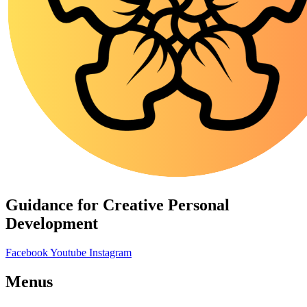
Guidance for Creative Personal
Development
Facebook
Youtube
Instagram
Menus