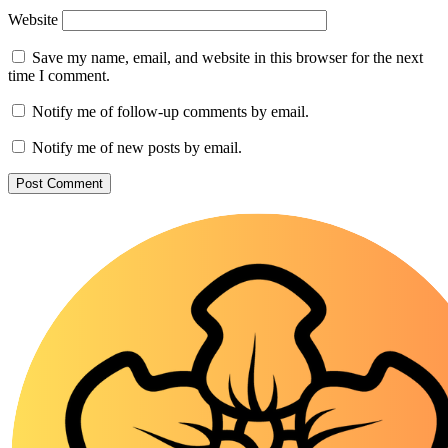
Website
Save my name, email, and website in this browser for the next
time I comment.
Notify me of follow-up comments by email.
Notify me of new posts by email.