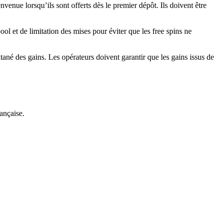
nue lorsqu’ils sont offerts dès le premier dépôt. Ils doivent être
ol et de limitation des mises pour éviter que les free spins ne
tané des gains. Les opérateurs doivent garantir que les gains issus de
ançaise.