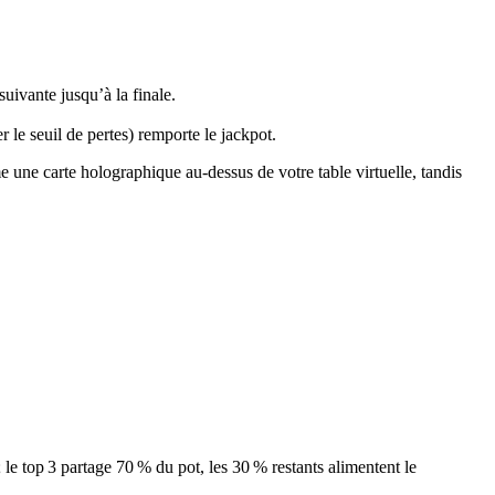
uivante jusqu’à la finale.
r le seuil de pertes) remporte le jackpot.
une carte holographique au-dessus de votre table virtuelle, tandis
le top 3 partage 70 % du pot, les 30 % restants alimentent le