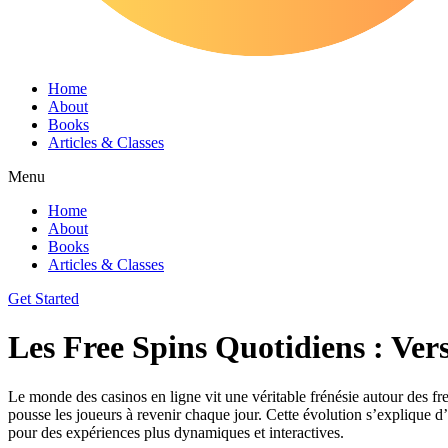
Home
About
Books
Articles & Classes
Menu
Home
About
Books
Articles & Classes
Get Started
Les Free Spins Quotidiens : Ver
Le monde des casinos en ligne vit une véritable frénésie autour des fr
pousse les joueurs à revenir chaque jour. Cette évolution s’explique d
pour des expériences plus dynamiques et interactives.