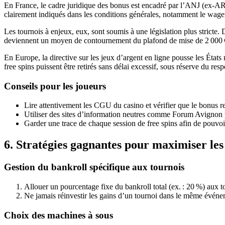
En France, le cadre juridique des bonus est encadré par l’ANJ (ex‑ARJ
clairement indiqués dans les conditions générales, notamment le wager
Les tournois à enjeux, eux, sont soumis à une législation plus stricte.
deviennent un moyen de contournement du plafond de mise de 2 000 
En Europe, la directive sur les jeux d’argent en ligne pousse les État
free spins puissent être retirés sans délai excessif, sous réserve du res
Conseils pour les joueurs
Lire attentivement les CGU du casino et vérifier que le bonus re
Utiliser des sites d’information neutres comme Forum Avignon po
Garder une trace de chaque session de free spins afin de pouvoi
6. Stratégies gagnantes pour maximiser les 
Gestion du bankroll spécifique aux tournois
Allouer un pourcentage fixe du bankroll total (ex. : 20 %) aux to
Ne jamais réinvestir les gains d’un tournoi dans le même événeme
Choix des machines à sous