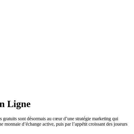
en Ligne
rs gratuits sont désormais au cœur d’une stratégie marketing qui
ne monnaie d’échange active, puis par l’appétit croissant des joueurs