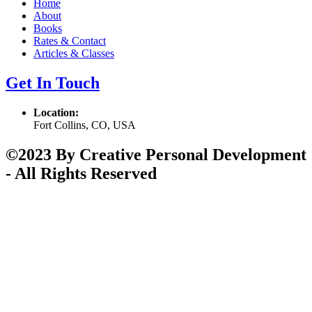
Home
About
Books
Rates & Contact
Articles & Classes
Get In Touch
Location:
Fort Collins, CO, USA
©2023 By Creative Personal Development
- All Rights Reserved