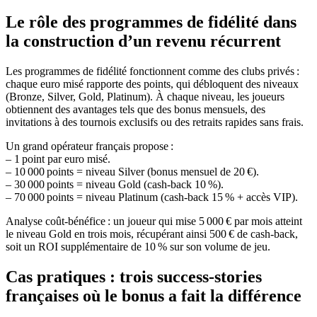
Le rôle des programmes de fidélité dans
la construction d’un revenu récurrent
Les programmes de fidélité fonctionnent comme des clubs privés :
chaque euro misé rapporte des points, qui débloquent des niveaux
(Bronze, Silver, Gold, Platinum). À chaque niveau, les joueurs
obtiennent des avantages tels que des bonus mensuels, des
invitations à des tournois exclusifs ou des retraits rapides sans frais.
Un grand opérateur français propose :
– 1 point par euro misé.
– 10 000 points = niveau Silver (bonus mensuel de 20 €).
– 30 000 points = niveau Gold (cash‑back 10 %).
– 70 000 points = niveau Platinum (cash‑back 15 % + accès VIP).
Analyse coût‑bénéfice : un joueur qui mise 5 000 € par mois atteint
le niveau Gold en trois mois, récupérant ainsi 500 € de cash‑back,
soit un ROI supplémentaire de 10 % sur son volume de jeu.
Cas pratiques : trois success‑stories
françaises où le bonus a fait la différence