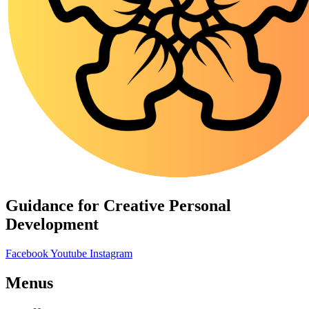
Guidance for Creative Personal
Development
Facebook
Youtube
Instagram
Menus