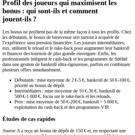
Profil des joueurs qui maximisent les
bonus : qui sont‑ils et comment
jouent‑ils ?
Les bonus ne profitent pas de la même façon à tous les profils. Chez
les débutants, le bonus de bienvenue sert surtout à acquérir de
l’expérience sans pression financière. Les joueurs intermédiaires,
eux, utilisent le reload et le rake‑back pour augmenter leur bankroll
et financer des tournois de plus grande envergure. Enfin, les
professionnels intègrent le cash‑back et les programmes de fidélité
dans une gestion de bankroll ultra‑rigoureuse, parfois en combinant
plusieurs offres simultanément.
Débutants : mise moyenne de 2 €‑5 €, bankroll de 50 €‑100 €,
priorité au bonus de dépôt.
Intermédiaires : mise moyenne de 10 €‑30 €, bankroll de
500 €‑1 000 €, focus sur le rake‑back et les reloads.
Pros : mise moyenne de 50 €‑200 €, bankroll > 5 000 €,
exploitation du cash‑back et des programmes VIP.
Études de cas rapides
Joueur A
a reçu un bonus de dépôt de 150 € et, en respectant une