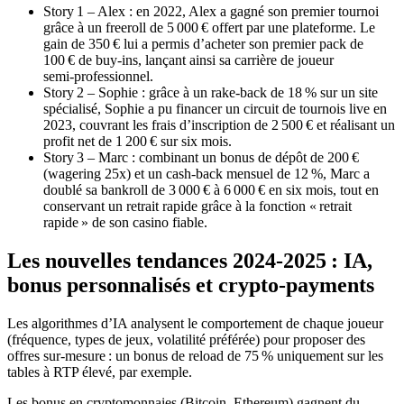
Story 1 – Alex : en 2022, Alex a gagné son premier tournoi
grâce à un freeroll de 5 000 € offert par une plateforme. Le
gain de 350 € lui a permis d’acheter son premier pack de
100 € de buy‑ins, lançant ainsi sa carrière de joueur
semi‑professionnel.
Story 2 – Sophie : grâce à un rake‑back de 18 % sur un site
spécialisé, Sophie a pu financer un circuit de tournois live en
2023, couvrant les frais d’inscription de 2 500 € et réalisant un
profit net de 1 200 € sur six mois.
Story 3 – Marc : combinant un bonus de dépôt de 200 €
(wagering 25x) et un cash‑back mensuel de 12 %, Marc a
doublé sa bankroll de 3 000 € à 6 000 € en six mois, tout en
conservant un retrait rapide grâce à la fonction « retrait
rapide » de son casino fiable.
Les nouvelles tendances 2024‑2025 : IA,
bonus personnalisés et crypto‑payments
Les algorithmes d’IA analysent le comportement de chaque joueur
(fréquence, types de jeux, volatilité préférée) pour proposer des
offres sur‑mesure : un bonus de reload de 75 % uniquement sur les
tables à RTP élevé, par exemple.
Les bonus en cryptomonnaies (Bitcoin, Ethereum) gagnent du