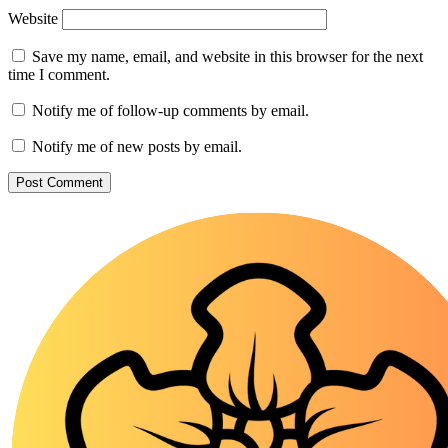
Website
Save my name, email, and website in this browser for the next
time I comment.
Notify me of follow-up comments by email.
Notify me of new posts by email.