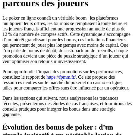
parcours des joueurs
Le poker en ligne connaît un véritable boom : les plateformes
multiplient leurs offres, les tournois se remplissent à toute heure et
les joueurs français affichent une progression annuelle de plus de
12 % du nombre de comptes actifs. Cette dynamique s’accompagne
d’un intérêt grandissant pour les bonus, ces incitations financières
qui permettent de jouer plus longtemps avec moins de capital. Que
l’on parle de bonus de dépôt, de cash‑back ou de freerolls, chaque
promotion devient une pièce du puzzle stratégique d’un joueur qui
veut optimiser son retour sur investissement.
Pour approfondir l’impact des promotions sur les performances,
consultez le rapport de
https://fpmm.fr/
. Ce site propose des
ressources neutres sur le marché du poker et du casino en ligne,
utiles pour comparer les offres sans être influencé par un opérateur.
Dans les sections qui suivent, nous analyserons les tendances
récentes, présenterons des études de cas françaises, et fournirons des
conseils pratiques pour intégrer les bonus dans une stratégie
gagnante.
Évolution des bonus de poker : d’un