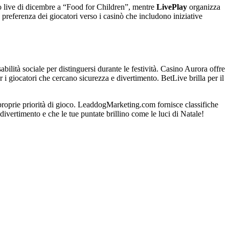
o live di dicembre a “Food for Children”, mentre
LivePlay
organizza
eferenza dei giocatori verso i casinò che includono iniziative
abilità sociale per distinguersi durante le festività. Casino Aurora offre
i giocatori che cercano sicurezza e divertimento. BetLive brilla per il
e proprie priorità di gioco. LeaddogMarketing.com fornisce classifiche
 divertimento e che le tue puntate brillino come le luci di Natale!