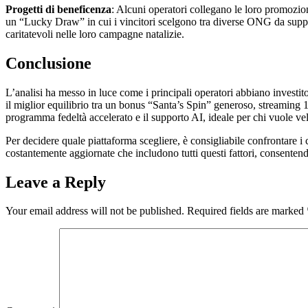
Progetti di beneficenza
: Alcuni operatori collegano le loro promozion
un “Lucky Draw” in cui i vincitori scelgono tra diverse ONG da suppo
caritatevoli nelle loro campagne natalizie.
Conclusione
L’analisi ha messo in luce come i principali operatori abbiano investito 
il miglior equilibrio tra un bonus “Santa’s Spin” generoso, streaming 1
programma fedeltà accelerato e il supporto AI, ideale per chi vuole vel
Per decidere quale piattaforma scegliere, è consigliabile confrontare i
costantemente aggiornate che includono tutti questi fattori, consentendo
Leave a Reply
Your email address will not be published.
Required fields are marked