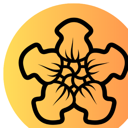
Skip
to
content