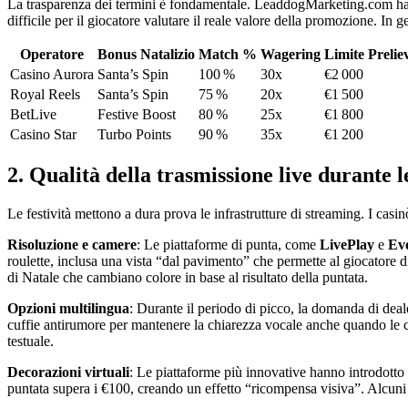
La trasparenza dei termini è fondamentale. LeaddogMarketing.com ha se
difficile per il giocatore valutare il reale valore della promozione. In
Operatore
Bonus Natalizio
Match %
Wagering
Limite Prelie
Casino Aurora
Santa’s Spin
100 %
30x
€2 000
Royal Reels
Santa’s Spin
75 %
20x
€1 500
BetLive
Festive Boost
80 %
25x
€1 800
Casino Star
Turbo Points
90 %
35x
€1 200
2. Qualità della trasmissione live durante l
Le festività mettono a dura prova le infrastrutture di streaming. I casi
Risoluzione e camere
: Le piattaforme di punta, come
LivePlay
e
Ev
roulette, inclusa una vista “dal pavimento” che permette al giocatore
di Natale che cambiano colore in base al risultato della puntata.
Opzioni multilingua
: Durante il periodo di picco, la domanda di deal
cuffie antirumore per mantenere la chiarezza vocale anche quando le c
testuale.
Decorazioni virtuali
: Le piattaforme più innovative hanno introdott
puntata supera i €100, creando un effetto “ricompensa visiva”. Alcun