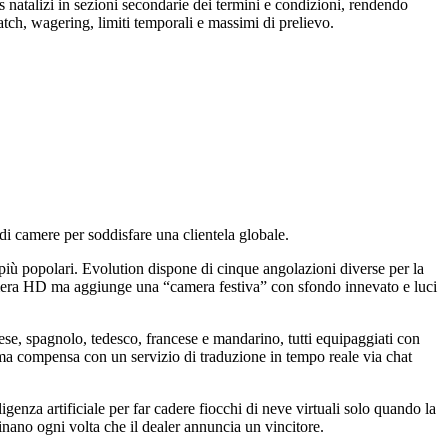
natalizi in sezioni secondarie dei termini e condizioni, rendendo
atch, wagering, limiti temporali e massimi di prelievo.
 di camere per soddisfare una clientela globale.
più popolari. Evolution dispone di cinque angolazioni diverse per la
camera HD ma aggiunge una “camera festiva” con sfondo innevato e luci
ese, spagnolo, tedesco, francese e mandarino, tutti equipaggiati con
 ma compensa con un servizio di traduzione in tempo reale via chat
ligenza artificiale per far cadere fiocchi di neve virtuali solo quando la
minano ogni volta che il dealer annuncia un vincitore.