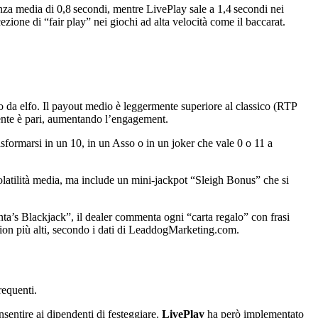
za media di 0,8 secondi, mentre LivePlay sale a 1,4 secondi nei
ezione di “fair play” nei giochi ad alta velocità come il baccarat.
to da elfo. Il payout medio è leggermente superiore al classico (RTP
cente è pari, aumentando l’engagement.
asformarsi in un 10, in un Asso o in un joker che vale 0 o 11 a
olatilità media, ma include un mini‑jackpot “Sleigh Bonus” che si
“Santa’s Blackjack”, il dealer commenta ogni “carta regalo” con frasi
tion più alti, secondo i dati di LeaddogMarketing.com.
requenti.
nsentire ai dipendenti di festeggiare.
LivePlay
ha però implementato