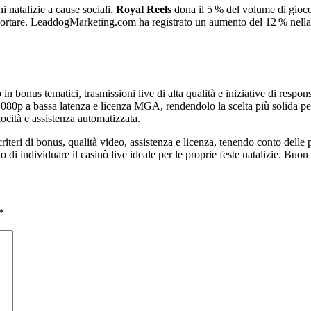
i natalizie a cause sociali.
Royal Reels
dona il 5 % del volume di gioc
rtare. LeaddogMarketing.com ha registrato un aumento del 12 % nella pr
in bonus tematici, trasmissioni live di alta qualità e iniziative di respons
080p a bassa latenza e licenza MGA, rendendolo la scelta più solida per 
ocità e assistenza automatizzata.
 criteri di bonus, qualità video, assistenza e licenza, tenendo conto dell
 di individuare il casinò live ideale per le proprie feste natalizie. Buon
*