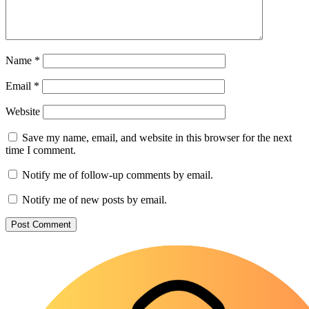
Name
*
Email
*
Website
Save my name, email, and website in this browser for the next
time I comment.
Notify me of follow-up comments by email.
Notify me of new posts by email.