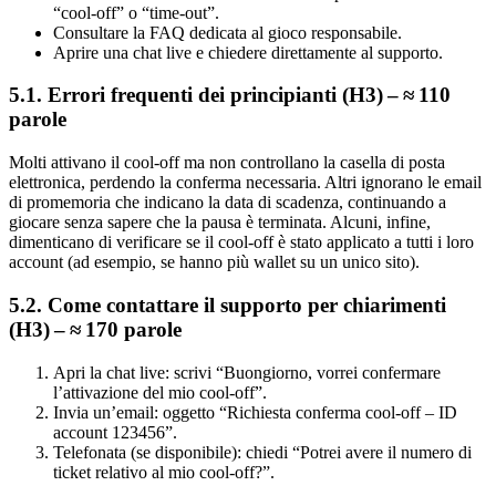
“cool‑off” o “time‑out”.
Consultare la FAQ dedicata al gioco responsabile.
Aprire una chat live e chiedere direttamente al supporto.
5.1. Errori frequenti dei principianti (H3) – ≈ 110
parole
Molti attivano il cool‑off ma non controllano la casella di posta
elettronica, perdendo la conferma necessaria. Altri ignorano le email
di promemoria che indicano la data di scadenza, continuando a
giocare senza sapere che la pausa è terminata. Alcuni, infine,
dimenticano di verificare se il cool‑off è stato applicato a tutti i loro
account (ad esempio, se hanno più wallet su un unico sito).
5.2. Come contattare il supporto per chiarimenti
(H3) – ≈ 170 parole
Apri la chat live: scrivi “Buongiorno, vorrei confermare
l’attivazione del mio cool‑off”.
Invia un’email: oggetto “Richiesta conferma cool‑off – ID
account 123456”.
Telefonata (se disponibile): chiedi “Potrei avere il numero di
ticket relativo al mio cool‑off?”.