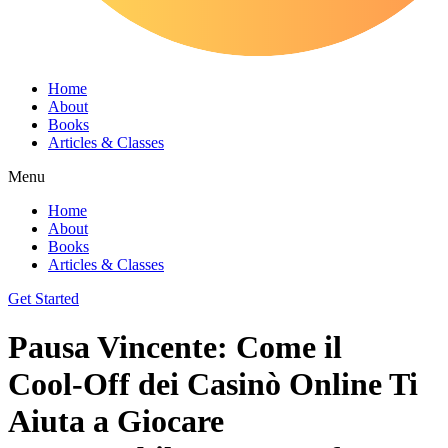
Home
About
Books
Articles & Classes
Menu
Home
About
Books
Articles & Classes
Get Started
Pausa Vincente: Come il
Cool‑Off dei Casinò Online Ti
Aiuta a Giocare