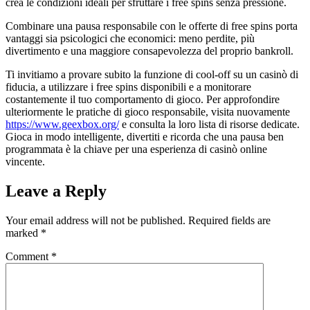
crea le condizioni ideali per sfruttare i free spins senza pressione.
Combinare una pausa responsabile con le offerte di free spins porta
vantaggi sia psicologici che economici: meno perdite, più
divertimento e una maggiore consapevolezza del proprio bankroll.
Ti invitiamo a provare subito la funzione di cool‑off su un casinò di
fiducia, a utilizzare i free spins disponibili e a monitorare
costantemente il tuo comportamento di gioco. Per approfondire
ulteriormente le pratiche di gioco responsabile, visita nuovamente
https://www.geexbox.org/
e consulta la loro lista di risorse dedicate.
Gioca in modo intelligente, divertiti e ricorda che una pausa ben
programmata è la chiave per una esperienza di casinò online
vincente.
Leave a Reply
Your email address will not be published.
Required fields are
marked
*
Comment
*