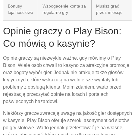
Bonusy
Wzbogacenie konta za
Musisz grać
lojalnościowe
regularne gry
przez miesiąc
Opinie graczy o Play Bison:
Co mówią o kasynie?
Opinie graczy są niezwykle ważne, gdy mówimy o Play
Bison. Wiele osób chwali to kasyno za atrakcyjne promocje
oraz bogaty wybór gier. Jednak nie brakuje także głosów
krytycznych, które wskazują na wolniejsze wypłaty lub
problemy z obsługą klienta. Moim zdaniem, warto przed
rejestracją przeczytać opinie na forach i portalach
poświęconych hazardowi.
Niektórzy gracze zwracają uwagę na jakość gier dostępnych
w kasynie. Play Bison oferuje szeroki asortyment od slotów
po gry stołowe. Warto jednak przetestować je na własnej
skórze, aby ocenić, które z nich są dla nas najlepsze.