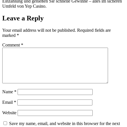
Einzahlung und genießen Sie schnelle Gewinne – alles im sicheren
Umfeld von Yep Casino.
Leave a Reply
Your email address will not be published.
Required fields are
marked
*
Comment
*
Name
*
Email
*
Website
Save my name, email, and website in this browser for the next