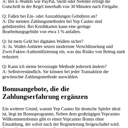
A: Bei E‑Wallets wie PayPal, Skrill oder Neteller erfolgt die
Gutschrift in der Regel innerhalb von 30 Minuten nach Freigabe.
Q: Fallen bei Ein- oder Auszahlungen Gebühren an?
A: Die meisten Zahlungsmethoden bei Yep Casino sind
gebührenfrei. Bei Kreditkarten kann eine geringe
Bearbeitungsgebühr von etwa 1 % anfallen.
Q: Ist mein Geld bei digitalen Wallets sicher?
A: Ja. Wallet‑Anbieter setzen modernste Verschlüsselung und
Zwei‑Faktor‑Authentifizierung ein, was das Risiko von Betrug stark
reduziert.
Q: Kann ich meine bevorzugte Methode jederzeit ändern?
A: Selbstverständlich. Sie können bei jeder Transaktion die
gewünschte Zahlungsmethode auswählen.
Bonusangebote, die die
Zahlungserfahrung ergänzen
Ein weiterer Grund, warum Yep Casino für deutsche Spieler ideal
ist, liegt im Bonusprogramm. Neben dem großzügigen Yepcasino
Willkommensbonus gibt es einen Yepcasino Bonus ohne
Einzahlung, der sofort nach der Registrierung freigeschaltet wird.