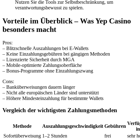
Nutzen Sie die Tools zur Selbstbeschränkung, um
verantwortungsbewusst zu spielen.
Vorteile im Überblick – Was Yep Casino
besonders macht
Pros:
– Blitzschnelle Auszahlungen bei E‑Wallets
– Keine Einzahlungsgebühren bei gängigen Methoden
– Lizenzierte Sicherheit durch MGA
– Mobile‑optimierte Zahlungsoberfläche
– Bonus‑Programme ohne Einzahlungszwang
Cons:
– Banküberweisungen dauern länger
– Nicht alle europäischen Länder sind unterstützt
– Höhere Mindesteinzahlung für bestimmte Wallets
Vergleich der wichtigsten Zahlungsmethoden
Verfü
Methode
Auszahlungsgeschwindigkeit
Gebühren
i
Sofortüberweisung
1–2 Stunden
frei
sehr h