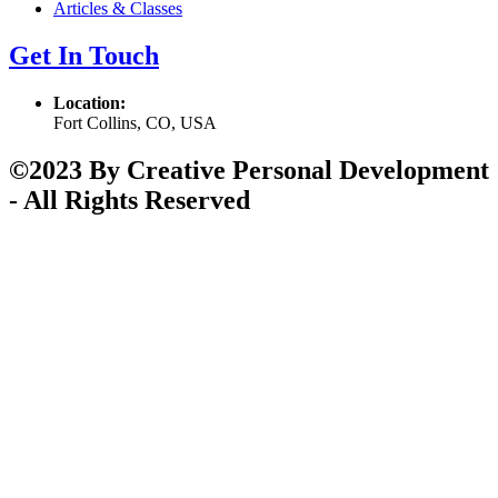
Articles & Classes
Get In Touch
Location:
Fort Collins, CO, USA
©2023 By Creative Personal Development
- All Rights Reserved