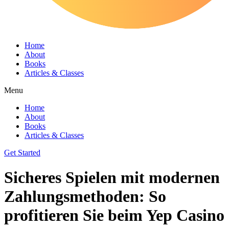
Home
About
Books
Articles & Classes
Menu
Home
About
Books
Articles & Classes
Get Started
Sicheres Spielen mit modernen
Zahlungsmethoden: So
profitieren Sie beim Yep Casino