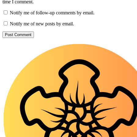
time I comment.
Notify me of follow-up comments by email.
Notify me of new posts by email.