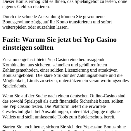
Dieser Bonus ermöglicht es Ihnen, das Spielangebot zu testen, ohne
eigenes Geld zu riskieren.
Durch die schnelle Auszahlung können Sie gewonnene
Bonusgewinne zügig auf Ihr Konto transferieren und sofort
weiterspielen oder auszahlen lassen.
Fazit: Warum Sie jetzt bei Yep Casino
einsteigen sollten
Zusammengefasst bietet Yep Casino eine herausragende
Kombination aus sicheren, schnellen und gebührenfreien
Zahlungsmethoden, einer soliden Lizenzierung und attraktiven
Bonusangeboten. Die klare Struktur der Zahlungsabläufe und die
Möglichkeit, Limits zu setzen, unterstützen ein verantwortungsvolles
Spielerlebnis.
Wenn Sie auf der Suche nach einem deutschen Online‑Casino sind,
das sowohl Spielspaß als auch finanzielle Sicherheit bietet, sollten
Sie Yep Casino testen. Die Plattform liefert die erwartete
Geschwindigkeit bei Auszahlungen, unterstützt gängige digitale
Wallets und stellt umfassende Tools zum Spielerschutz bereit.
Starten Sie noch heute, sichern Sie sich den Yepcasino Bonus ohne