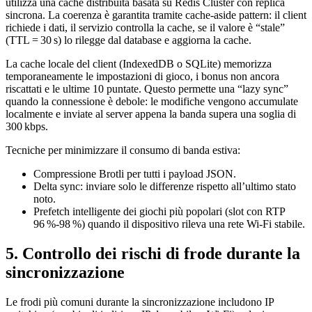
utilizza una cache distribuita basata su Redis Cluster con replica
sincrona. La coerenza è garantita tramite cache‑aside pattern: il client
richiede i dati, il servizio controlla la cache, se il valore è “stale”
(TTL = 30 s) lo rilegge dal database e aggiorna la cache.
La cache locale del client (IndexedDB o SQLite) memorizza
temporaneamente le impostazioni di gioco, i bonus non ancora
riscattati e le ultime 10 puntate. Questo permette una “lazy sync”
quando la connessione è debole: le modifiche vengono accumulate
localmente e inviate al server appena la banda supera una soglia di
300 kbps.
Tecniche per minimizzare il consumo di banda estiva:
Compressione Brotli per tutti i payload JSON.
Delta sync: inviare solo le differenze rispetto all’ultimo stato
noto.
Prefetch intelligente dei giochi più popolari (slot con RTP
96 %‑98 %) quando il dispositivo rileva una rete Wi‑Fi stabile.
5. Controllo dei rischi di frode durante la
sincronizzazione
Le frodi più comuni durante la sincronizzazione includono IP