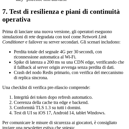
7. Test di resilienza e piani di continuità
operativa
Prima di lanciare una nuova versione, gli operatori eseguono
simulazioni di rete degradata con tool come
Network Link
Conditioner
e failover su server secondari. Gli scenari includono:
Perdita totale del segnale 4G per 30 secondi, con
riconnessione automatica al Wi‑Fi.
Spike di latenza a 200 ms su una CDN edge, verificando che
il fallback al server origin avvenga senza perdita di dati.
Crash del nodo Redis primario, con verifica del meccanismo
di replica sincrona.
Una checklist di verifica pre‑rilascio comprende:
Integrità dei token dopo refresh automatico.
Coerenza della cache tra edge e backend.
Conformità TLS 1.3 su tutti i domini.
Test di UI su iOS 17, Android 14, tablet Windows.
Per comunicare le misure di sicurezza ai giocatori, è consigliato
inviare una newsletter estiva che spiega: