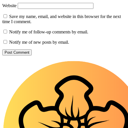
Website
Save my name, email, and website in this browser for the next
time I comment.
Notify me of follow-up comments by email.
Notify me of new posts by email.