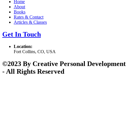
Home
About
Books
Rates & Contact
Articles & Classes
Get In Touch
Location:
Fort Collins, CO, USA
©2023 By Creative Personal Development
- All Rights Reserved