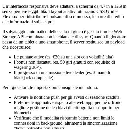
Un’interfaccia responsiva deve adattarsi a schermi da 4,7 in a 12,9 in
senza perdere leggibilità. I layout adattivi utilizzano CSS Grid e
Flexbox per ridistribuire i pulsanti di scommessa, le barre di credito
e le informazioni sul jackpot.
Il salvataggio automatico dello stato di gioco è gestito tramite Web
Storage API combinata con le chiamate di sync. Quando il giocatore
passa da un tablet a uno smartphone, il server restituisce un payload
che ricostruisce:
Le puntate attive (es. €20 su una slot con volatilità alta).
I bonus non riscattati (es. 50 giri gratuiti con requisito di
wagering 30×).
Il progresso di una missione live dealer (es. 3 mani di
blackjack completate).
Per i giocatori, le impostazioni consigliate includono:
Attivare le notifiche push per gli avvisi di sessione scaduta.
Preferire le app native rispetto alle web‑app, perché offrono
migliore gestione delle chiavi di crittografia e supporto per
biometria.
Verificare che il modalità risparmio batteria non limiti le
connessioni in background, altrimenti la sincronizzazione
“lazy” potrebbe non attivarsi.