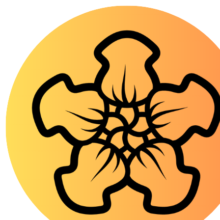
Skip
to
content