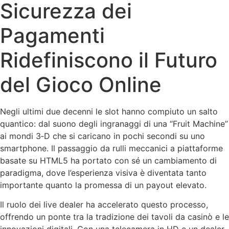
Sicurezza dei
Pagamenti
Ridefiniscono il Futuro
del Gioco Online
Negli ultimi due decenni le slot hanno compiuto un salto
quantico: dal suono degli ingranaggi di una “Fruit Machine”
ai mondi 3‑D che si caricano in pochi secondi su uno
smartphone. Il passaggio da rulli meccanici a piattaforme
basate su HTML5 ha portato con sé un cambiamento di
paradigma, dove l’esperienza visiva è diventata tanto
importante quanto la promessa di un payout elevato.
Il ruolo dei live dealer ha accelerato questo processo,
offrendo un ponte tra la tradizione dei tavoli da casinò e le