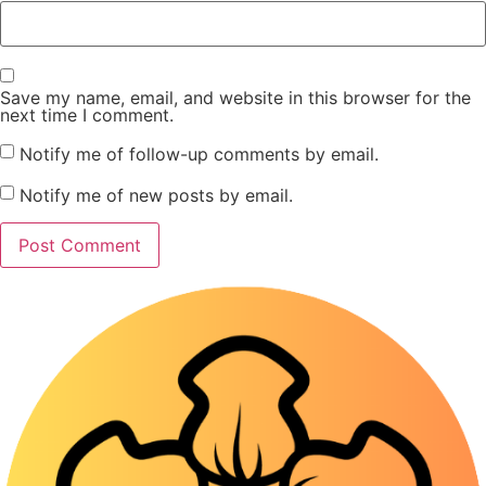
Save my name, email, and website in this browser for the
next time I comment.
Notify me of follow-up comments by email.
Notify me of new posts by email.