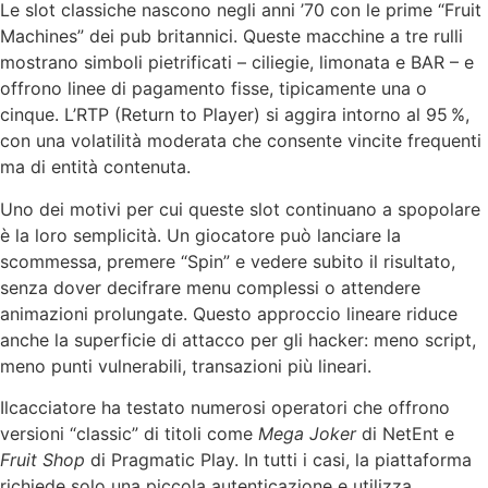
Le slot classiche nascono negli anni ’70 con le prime “Fruit
Machines” dei pub britannici. Queste macchine a tre rulli
mostrano simboli pietrificati – ciliegie, limonata e BAR – e
offrono linee di pagamento fisse, tipicamente una o
cinque. L’RTP (Return to Player) si aggira intorno al 95 %,
con una volatilità moderata che consente vincite frequenti
ma di entità contenuta.
Uno dei motivi per cui queste slot continuano a spopolare
è la loro semplicità. Un giocatore può lanciare la
scommessa, premere “Spin” e vedere subito il risultato,
senza dover decifrare menu complessi o attendere
animazioni prolungate. Questo approccio lineare riduce
anche la superficie di attacco per gli hacker: meno script,
meno punti vulnerabili, transazioni più lineari.
Ilcacciatore ha testato numerosi operatori che offrono
versioni “classic” di titoli come
Mega Joker
di NetEnt e
Fruit Shop
di Pragmatic Play. In tutti i casi, la piattaforma
richiede solo una piccola autenticazione e utilizza