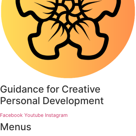
Guidance for Creative
Personal Development
Facebook
Youtube
Instagram
Menus