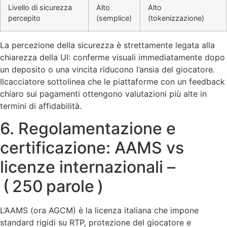
Livello di sicurezza
Alto
Alto
percepito
(semplice)
(tokenizzazione)
La percezione della sicurezza è strettamente legata alla
chiarezza della UI: conferme visuali immediatamente dopo
un deposito o una vincita riducono l’ansia del giocatore.
Ilcacciatore sottolinea che le piattaforme con un feedback
chiaro sui pagamenti ottengono valutazioni più alte in
termini di affidabilità.
6. Regolamentazione e
certificazione: AAMS vs
licenze internazionali –
( 250 parole )
L’AAMS (ora AGCM) è la licenza italiana che impone
standard rigidi su RTP, protezione del giocatore e