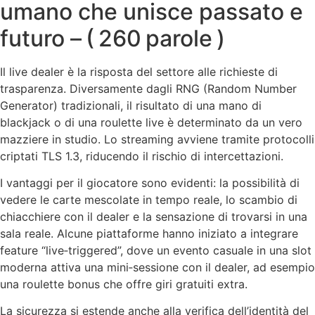
umano che unisce passato e
futuro – ( 260 parole )
Il live dealer è la risposta del settore alle richieste di
trasparenza. Diversamente dagli RNG (Random Number
Generator) tradizionali, il risultato di una mano di
blackjack o di una roulette live è determinato da un vero
mazziere in studio. Lo streaming avviene tramite protocolli
criptati TLS 1.3, riducendo il rischio di intercettazioni.
I vantaggi per il giocatore sono evidenti: la possibilità di
vedere le carte mescolate in tempo reale, lo scambio di
chiacchiere con il dealer e la sensazione di trovarsi in una
sala reale. Alcune piattaforme hanno iniziato a integrare
feature “live‑triggered”, dove un evento casuale in una slot
moderna attiva una mini‑sessione con il dealer, ad esempio
una roulette bonus che offre giri gratuiti extra.
La sicurezza si estende anche alla verifica dell’identità del