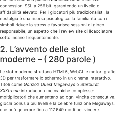
connessioni SSL a 256 bit, garantendo un livello di
affidabilità elevato. Per i giocatori più tradizionalisti, la
nostalgia è una risorsa psicologica: la familiarità con i
simboli riduce lo stress e favorisce sessioni di gioco
responsabile, un aspetto che i review site di Ilcacciatore
sottolineano frequentemente.
2. L’avvento delle slot
moderne – ( 280 parole )
Le slot moderne sfruttano HTML5, WebGL e motori grafici
3D per trasformare lo schermo in un cinema interattivo.
Titoli come
Gonzo’s Quest Megaways
o
Starburst
XXXtreme
introducono meccaniche complesse:
moltiplicatori che aumentano ad ogni vincita consecutiva,
giochi bonus a più livelli e la celebre funzione Megaways,
che può generare fino a 117 649 modi per vincere.