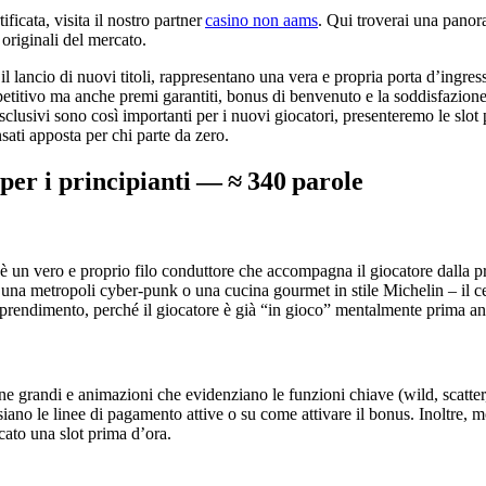
ificata, visita il nostro partner
casino non aams
. Qui troverai una panora
 originali del mercato.
il lancio di nuovi titoli, rappresentano una vera e propria porta d’ingress
itivo ma anche premi garantiti, bonus di benvenuto e la soddisfazione d
lusivi sono così importanti per i nuovi giocatori, presenteremo le slot 
sati apposta per chi parte da zero.
 per i principianti — ≈ 340 parole
 è un vero e proprio filo conduttore che accompagna il giocatore dalla 
una metropoli cyber‑punk o una cucina gourmet in stile Michelin – il c
prendimento, perché il giocatore è già “in gioco” mentalmente prima anc
one grandi e animazioni che evidenziano le funzioni chiave (wild, scatter,
ano le linee di pagamento attive o su come attivare il bonus. Inoltre, molt
ccato una slot prima d’ora.