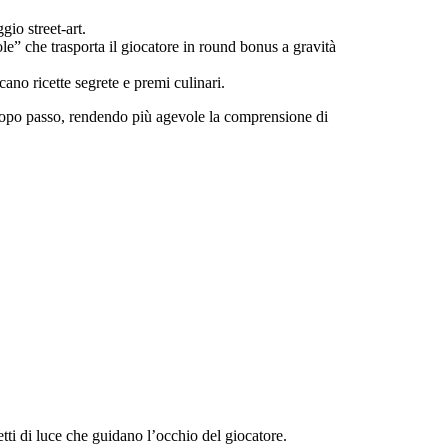
io street‑art.
le” che trasporta il giocatore in round bonus a gravità
ano ricette segrete e premi culinari.
 dopo passo, rendendo più agevole la comprensione di
tti di luce che guidano l’occhio del giocatore.