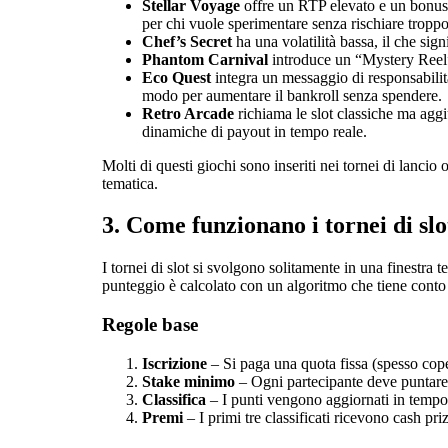
Stellar Voyage
offre un RTP elevato e un bonus 
per chi vuole sperimentare senza rischiare troppo
Chef’s Secret
ha una volatilità bassa, il che sign
Phantom Carnival
introduce un “Mystery Reel” 
Eco Quest
integra un messaggio di responsabilit
modo per aumentare il bankroll senza spendere.
Retro Arcade
richiama le slot classiche ma agg
dinamiche di payout in tempo reale.
Molti di questi giochi sono inseriti nei tornei di lancio 
tematica.
3. Come funzionano i tornei di slo
I tornei di slot si svolgono solitamente in una finestra te
punteggio è calcolato con un algoritmo che tiene conto 
Regole base
Iscrizione
– Si paga una quota fissa (spesso cop
Stake minimo
– Ogni partecipante deve puntare 
Classifica
– I punti vengono aggiornati in tempo re
Premi
– I primi tre classificati ricevono cash prize