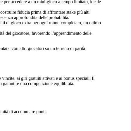
e per accedere a un mini‑gioco a tempo limitato, ideale
ostruire fiducia prima di affrontare stake più alti.
cenza approfondita delle probabilità.
iti di gioco extra per ogni round completato, un ottimo
ità del giocatore, favorendo l’apprendimento delle
ntarsi con altri giocatori su un terreno di parità
ncite, ai giri gratuiti attivati e ai bonus speciali. Il
a garantire una competizione equilibrata.
unità di accumulare punti.