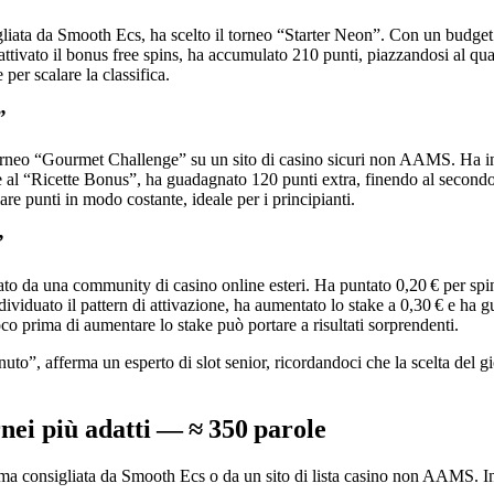
liata da Smooth Ecs, ha scelto il torneo “Starter Neon”. Con un budget d
 attivato il bonus free spins, ha accumulato 210 punti, piazzandosi al qu
 per scalare la classifica.
”
orneo “Gourmet Challenge” su un sito di casino sicuri non AAMS. Ha iniz
azie al “Ricette Bonus”, ha guadagnato 120 punti extra, finendo al secondo
are punti in modo costante, ideale per i principianti.
”
to da una community di casino online esteri. Ha puntato 0,20 € per spin,
uato il pattern di attivazione, ha aumentato lo stake a 0,30 € e ha g
co prima di aumentare lo stake può portare a risultati sorprendenti.
ntenuto”, afferma un esperto di slot senior, ricordandoci che la scelta del
rnei più adatti — ≈ 350 parole
ma consigliata da Smooth Ecs o da un sito di lista casino non AAMS. Inse