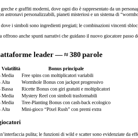
 greche e graffiti moderni, dove ogni dio è rappresentato da un personagg
n astronavi personalizzabili, pianeti misteriosi e un sistema di “wormho
 dove i simboli sono ingredienti pregiati; le combinazioni vincenti sblocc
ma offrono anche spunti narrativi che guidano il nuovo giocatore passo
 piattaforme leader — ≈ 380 parole
Volatilità
Bonus principale
%
Media
Free spins con moltiplicatori variabili
%
Alta
Wormhole Bonus con jackpot progressivo
%
Bassa
Ricette Bonus con giri gratuiti e moltiplicatori
%
Media
Mystery Reel con simboli trasformabili
%
Media
Tree‑Planting Bonus con cash‑back ecologico
%
Alta
Mini‑gioco “Pixel Rush” con premi extra
giocatori
nterfaccia pulita; le funzioni di wild e scatter sono evidenziate da effe