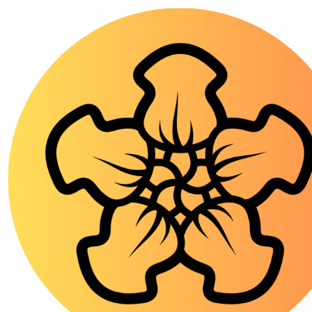
Skip
to
content