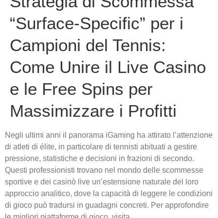
Strategia di Scommessa
“Surface‑Specific” per i
Campioni del Tennis:
Come Unire il Live Casino
e le Free Spins per
Massimizzare i Profitti
Negli ultimi anni il panorama iGaming ha attirato l’attenzione
di atleti di élite, in particolare di tennisti abituati a gestire
pressione, statistiche e decisioni in frazioni di secondo.
Questi professionisti trovano nel mondo delle scommesse
sportive e dei casinò live un’estensione naturale del loro
approccio analitico, dove la capacità di leggere le condizioni
di gioco può tradursi in guadagni concreti. Per approfondire
le migliori piattaforme di gioco, visita