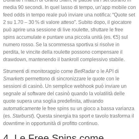
media 90 secondi. In quel lasso di tempo, un’app mobile con
feed odds in tempo reale può inviare una notifica: “Quote set
2 su 1.70 – 30 % di valore atteso”. Subito dopo, il giocatore
può aprire una sessione di live roulette, sfruttare le free
spins accumulate e puntare una piccola unità (es. €5) sul
numero rosso. Se la scommessa sportiva si risolve in
perdita, le vincite della roulette possono compensare il
drawdown, mantenendo il bankroll complessivo stabile.
Strumenti di monitoraggio come
BetRadar
o le API di
Smarkets
permettono di sincronizzare le quote con le
sessioni di casinò. Un semplice webhook può inviare un
segnale al software del casinò quando la volatilità delle
quote supera una soglia predefinita, attivando
automaticamente le free spins su un gioco a bassa varianza
(es.
Starburst
). Questa sinergia tra sport e tavolo trasforma il
downtime in opportunità di profitto continuo.
4. Le Free Spins come