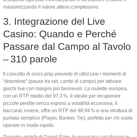
massimizzando il valore atteso complessivo.
3. Integrazione del Live
Casino: Quando e Perché
Passare dal Campo al Tavolo
– 310 parole
Il concetto di
cross‑play
prevede di utilizzare i momenti di
“downtime” (pause tra set, cambi di campo) per attivare
giochi live con margini più favorevoli. La roulette europea,
con un RTP medio del 97,3 %, è ideale per recuperare
piccole perdite senza esporsi a volatilità eccessiva. Il
baccarat, invece, offre un RTP del 98,94 % e una struttura di
puntata semplice (Player, Banker, Tie), perfetta per chi vuole
operare in modo rapido.
Durante i match di Grand Slam, le pause tra i set durano in