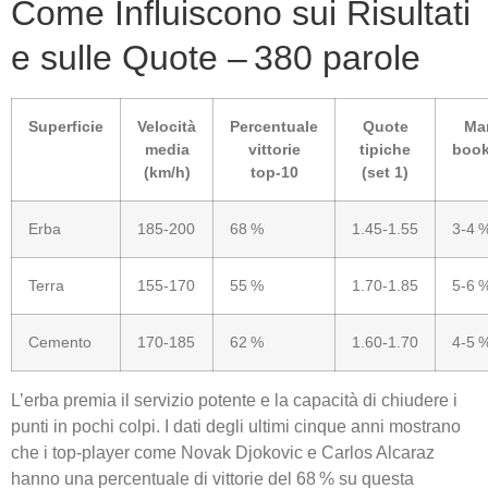
Come Influiscono sui Risultati
e sulle Quote – 380 parole
Superficie
Velocità
Percentuale
Quote
Ma
media
vittorie
tipiche
boo
(km/h)
top‑10
(set 1)
Erba
185‑200
68 %
1.45‑1.55
3‑4 
Terra
155‑170
55 %
1.70‑1.85
5‑6 
Cemento
170‑185
62 %
1.60‑1.70
4‑5 
L’erba premia il servizio potente e la capacità di chiudere i
punti in pochi colpi. I dati degli ultimi cinque anni mostrano
che i top‑player come Novak Djokovic e Carlos Alcaraz
hanno una percentuale di vittorie del 68 % su questa