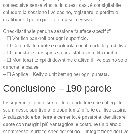
consecutive senza vincita. In questi casi, è consigliabile
chiudere la sessione live casino, registrare le perdite e
ricalibrare il piano per il giorno successivo.
Checklist finale per una sessione “surface‑specific”
– ☐ Verifica bankroll per ogni superficie.
– ☐ Controlla le quote e confronta con il modello predittivo.
– ☐ Imposta le free spins su una slot a volatilità media.
– ☐ Monitora i tempi di downtime e attiva il live casino solo
durante le pause.
– ☐ Applica il Kelly o unit betting per ogni puntata.
Conclusione – 190 parole
Le superfici di gioco sono il filo conduttore che collega le
scommesse sportive alle opportunità offerte dal live casino.
Analizzando erba, terra e cemento, è possibile identificare
quote con margini più vantaggiosi e costruire un piano di
scommessa “surface‑specific” solido. L’integrazione del live