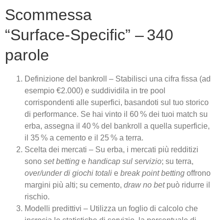
Scommessa
“Surface‑Specific” – 340
parole
Definizione del bankroll – Stabilisci una cifra fissa (ad
esempio €2.000) e suddividila in tre pool
corrispondenti alle superfici, basandoti sul tuo storico
di performance. Se hai vinto il 60 % dei tuoi match su
erba, assegna il 40 % del bankroll a quella superficie,
il 35 % a cemento e il 25 % a terra.
Scelta dei mercati – Su erba, i mercati più redditizi
sono
set betting
e
handicap sul servizio
; su terra,
over/under di giochi totali
e
break point betting
offrono
margini più alti; su cemento,
draw no bet
può ridurre il
rischio.
Modelli predittivi – Utilizza un foglio di calcolo che