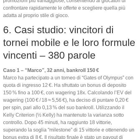
promozioni più vantaggiose, consentendo ai giocatori di
confrontare rapidamente le offerte e scegliere quella più
adatta al proprio stile di gioco.
6. Casi studio: vincitori di
tornei mobile e le loro formule
vincenti – 380 parole
Caso 1 – “Marco”, 32 anni, bankroll 150 €
Marco ha partecipato a un torneo di “Gates of Olympus” con
quota di ingresso 12 €. Ha sfruttato un bonus di deposito
150 % fino a 100 €, con wagering 18x. Calcolando l’EV del
wagering (100 € / 18 ≈ 5,56 €), ha deciso di puntare 0,20 €
per spin, pari allo 0,13 % del suo bankroll. Utilizzando il
Kelly Criterion (½ Kelly) ha mantenuto la varianza sotto
controllo. Dopo 45 minuti, ha raggiunto 18 vittorie,
superando la soglia “milestone” di 15 vittorie e ottenendo un
bonus extra di 8 €. Il risultato finale è stato un payout di