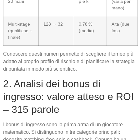
20 mani
p e k
(varia per
mano)
Multi‑stage
128 → 32
0,78 %
Alta (due
(qualifiche +
(media)
fasi)
finale)
Conoscere questi numeri permette di scegliere il torneo più
adatto al proprio profilo di rischio e di pianificare la strategia
di puntata in modo più scientifico.
2. Analisi dei bonus di
ingresso: valore atteso e ROI
– 315 parole
I bonus di ingresso sono la prima arma di un giocatore
matematico. Si distinguono in tre categorie principali:
deposito matching, free‑spin e cashback. Ognuna ha un