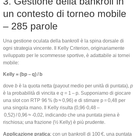
3. Gestione della bankroll in
un contesto di torneo mobile
– 285 parole
Una gestione oculata della bankroll è la spina dorsale di
ogni strategia vincente. Il Kelly Criterion, originariamente
sviluppato per le scommesse sportive, è adattabile ai tornei
mobile:
Kelly = (bp – q) / b
dove
b
è la quota netta (payout medio per unità di puntata),
p
è la probabilità di vincita e
q
= 1 – p. Supponiamo di giocare
una slot con RTP 96 % (b ≈ 0,96) e di stimare p = 0,48 per
una singola mano. Il Kelly risulta (0,96·0,48 –
0,52) / 0,96 ≈ ‑0,02, indicando che una puntata piena è
rischiosa; una frazione (½ Kelly) è più prudente.
Applicazione pratica
: con un bankroll di 100 €, una puntata