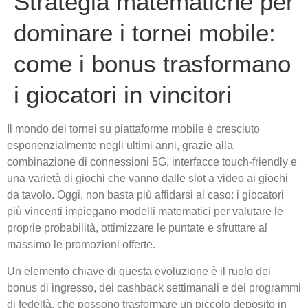
Strategia matematiche per
dominare i tornei mobile:
come i bonus trasformano
i giocatori in vincitori
Il mondo dei tornei su piattaforme mobile è cresciuto
esponenzialmente negli ultimi anni, grazie alla
combinazione di connessioni 5G, interfacce touch‑friendly e
una varietà di giochi che vanno dalle slot a video ai giochi
da tavolo. Oggi, non basta più affidarsi al caso: i giocatori
più vincenti impiegano modelli matematici per valutare le
proprie probabilità, ottimizzare le puntate e sfruttare al
massimo le promozioni offerte.
Un elemento chiave di questa evoluzione è il ruolo dei
bonus di ingresso, dei cashback settimanali e dei programmi
di fedeltà, che possono trasformare un piccolo deposito in