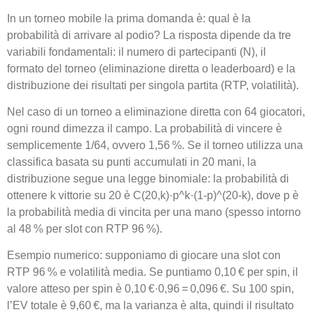
In un torneo mobile la prima domanda è: qual è la
probabilità di arrivare al podio? La risposta dipende da tre
variabili fondamentali: il numero di partecipanti (N), il
formato del torneo (eliminazione diretta o leaderboard) e la
distribuzione dei risultati per singola partita (RTP, volatilità).
Nel caso di un torneo a eliminazione diretta con 64 giocatori,
ogni round dimezza il campo. La probabilità di vincere è
semplicemente 1/64, ovvero 1,56 %. Se il torneo utilizza una
classifica basata su punti accumulati in 20 mani, la
distribuzione segue una legge binomiale: la probabilità di
ottenere k vittorie su 20 è C(20,k)·p^k·(1‑p)^(20‑k), dove p è
la probabilità media di vincita per una mano (spesso intorno
al 48 % per slot con RTP 96 %).
Esempio numerico: supponiamo di giocare una slot con
RTP 96 % e volatilità media. Se puntiamo 0,10 € per spin, il
valore atteso per spin è 0,10 €·0,96 = 0,096 €. Su 100 spin,
l’EV totale è 9,60 €, ma la varianza è alta, quindi il risultato