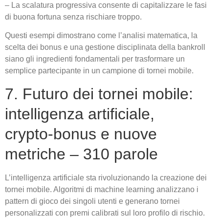
– La scalatura progressiva consente di capitalizzare le fasi
di buona fortuna senza rischiare troppo.
Questi esempi dimostrano come l’analisi matematica, la
scelta dei bonus e una gestione disciplinata della bankroll
siano gli ingredienti fondamentali per trasformare un
semplice partecipante in un campione di tornei mobile.
7. Futuro dei tornei mobile:
intelligenza artificiale,
crypto‑bonus e nuove
metriche – 310 parole
L’intelligenza artificiale sta rivoluzionando la creazione dei
tornei mobile. Algoritmi di machine learning analizzano i
pattern di gioco dei singoli utenti e generano tornei
personalizzati con premi calibrati sul loro profilo di rischio.