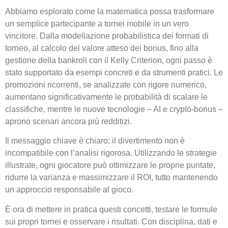
Abbiamo esplorato come la matematica possa trasformare
un semplice partecipante a tornei mobile in un vero
vincitore. Dalla modellazione probabilistica dei formati di
torneo, al calcolo del valore atteso dei bonus, fino alla
gestione della bankroll con il Kelly Criterion, ogni passo è
stato supportato da esempi concreti e da strumenti pratici. Le
promozioni ricorrenti, se analizzate con rigore numerico,
aumentano significativamente le probabilità di scalare le
classifiche, mentre le nuove tecnologie – AI e crypto‑bonus –
aprono scenari ancora più redditizi.
Il messaggio chiave è chiaro: il divertimento non è
incompatibile con l’analisi rigorosa. Utilizzando le strategie
illustrate, ogni giocatore può ottimizzare le proprie puntate,
ridurre la varianza e massimizzare il ROI, tutto mantenendo
un approccio responsabile al gioco.
È ora di mettere in pratica questi concetti, testare le formule
sui propri tornei e osservare i risultati. Con disciplina, dati e