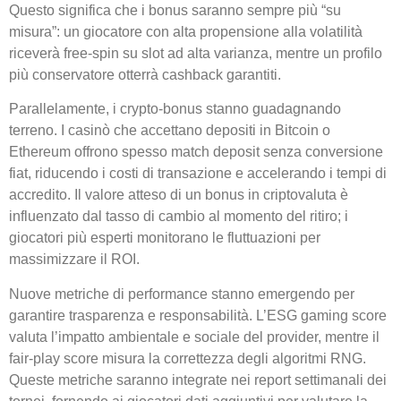
Questo significa che i bonus saranno sempre più “su
misura”: un giocatore con alta propensione alla volatilità
riceverà free‑spin su slot ad alta varianza, mentre un profilo
più conservatore otterrà cashback garantiti.
Parallelamente, i crypto‑bonus stanno guadagnando
terreno. I casinò che accettano depositi in Bitcoin o
Ethereum offrono spesso match deposit senza conversione
fiat, riducendo i costi di transazione e accelerando i tempi di
accredito. Il valore atteso di un bonus in criptovaluta è
influenzato dal tasso di cambio al momento del ritiro; i
giocatori più esperti monitorano le fluttuazioni per
massimizzare il ROI.
Nuove metriche di performance stanno emergendo per
garantire trasparenza e responsabilità. L’ESG gaming score
valuta l’impatto ambientale e sociale del provider, mentre il
fair‑play score misura la correttezza degli algoritmi RNG.
Queste metriche saranno integrate nei report settimanali dei