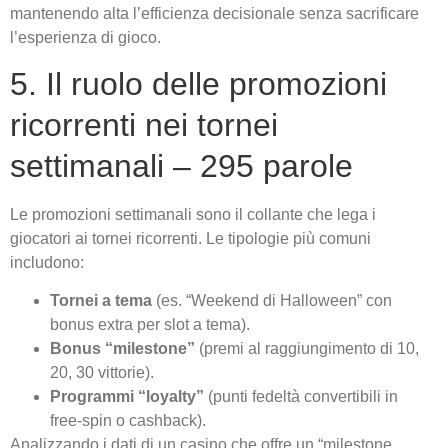
mantenendo alta l’efficienza decisionale senza sacrificare
l’esperienza di gioco.
5. Il ruolo delle promozioni
ricorrenti nei tornei
settimanali – 295 parole
Le promozioni settimanali sono il collante che lega i
giocatori ai tornei ricorrenti. Le tipologie più comuni
includono:
Tornei a tema
(es. “Weekend di Halloween” con
bonus extra per slot a tema).
Bonus “milestone”
(premi al raggiungimento di 10,
20, 30 vittorie).
Programmi “loyalty”
(punti fedeltà convertibili in
free‑spin o cashback).
Analizzando i dati di un casino che offre un “milestone