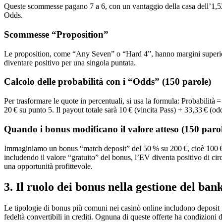
Queste scommesse pagano 7 a 6, con un vantaggio della casa dell’1,52 %
Odds.
Scommesse “Proposition”
Le proposition, come “Any Seven” o “Hard 4”, hanno margini superiori
diventare positivo per una singola puntata.
Calcolo delle probabilità con i “Odds” (150 parole)
Per trasformare le quote in percentuali, si usa la formula: Probabilità
20 € su punto 5. Il payout totale sarà 10 € (vincita Pass) + 33,33 € (o
Quando i bonus modificano il valore atteso (150 paro
Immaginiamo un bonus “match deposit” del 50 % su 200 €, cioè 100 € e
includendo il valore “gratuito” del bonus, l’EV diventa positivo di c
una opportunità profittevole.
3. Il ruolo dei bonus nella gestione del ban
Le tipologie di bonus più comuni nei casinò online includono deposit m
fedeltà convertibili in crediti. Ognuna di queste offerte ha condizioni 