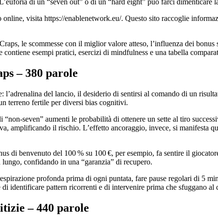
’euforia di un “seven out” o di un “hard eight” può farci dimenticare la
online, visita https://enablenetwork.eu/. Questo sito raccoglie informa
 Craps, le scommesse con il miglior valore atteso, l’influenza dei bonus s
contiene esempi pratici, esercizi di mindfulness e una tabella comparativa 
raps – 380 parole
 l’adrenalina del lancio, il desiderio di sentirsi al comando di un risult
terreno fertile per diversi bias cognitivi.
 “non‑seven” aumenti le probabilità di ottenere un sette al tiro successiv
, amplificando il rischio. L’effetto ancoraggio, invece, si manifesta q
s di benvenuto del 100 % su 100 €, per esempio, fa sentire il giocatore 
a lungo, confidando in una “garanzia” di recupero.
respirazione profonda prima di ogni puntata, fare pause regolari di 5 min
di identificare pattern ricorrenti e di intervenire prima che sfuggano al 
itizie – 440 parole