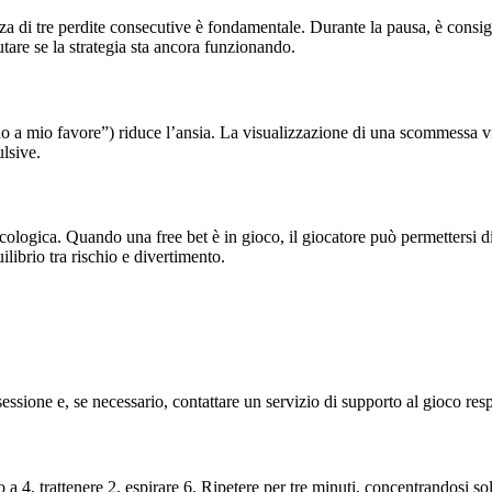
di tre perdite consecutive è fondamentale. Durante la pausa, è consigli
tare se la strategia sta ancora funzionando.
no a mio favore”) riduce l’ansia. La visualizzazione di una scommessa vi
ulsive.
sicologica. Quando una free bet è in gioco, il giocatore può permetters
ilibrio tra rischio e divertimento.
sessione e, se necessario, contattare un servizio di supporto al gioco res
o a 4, trattenere 2, espirare 6. Ripetere per tre minuti, concentrandosi sol