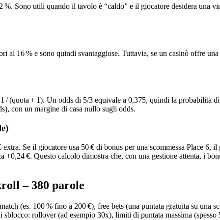
. Sono utili quando il tavolo è “caldo” e il giocatore desidera una vinc
 al 16 % e sono quindi svantaggiose. Tuttavia, se un casinò offre una 
 = 1 / (quota + 1). Un odds di 5/3 equivale a 0,375, quindi la probabilità
dds), con un margine di casa nullo sugli odds.
le)
xtra. Se il giocatore usa 50 € di bonus per una scommessa Place 6, il 
irca +0,24 €. Questo calcolo dimostra che, con una gestione attenta, i
kroll – 380 parole
atch (es. 100 % fino a 200 €), free bets (una puntata gratuita su una s
di sblocco: rollover (ad esempio 30x), limiti di puntata massima (spesso 5