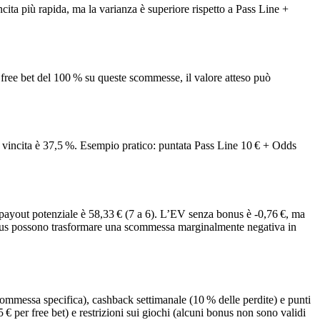
ita più rapida, ma la varianza è superiore rispetto a Pass Line +
free bet del 100 % su queste scommesse, il valore atteso può
 di vincita è 37,5 %. Esempio pratico: puntata Pass Line 10 € + Odds
payout potenziale è 58,33 € (7 a 6). L’EV senza bonus è -0,76 €, ma
 bonus possono trasformare una scommessa marginalmente negativa in
commessa specifica), cashback settimanale (10 % delle perdite) e punti
 € per free bet) e restrizioni sui giochi (alcuni bonus non sono validi