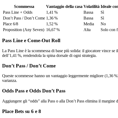
Scommessa
Vantaggio della casa
Volatilità
Ideale co
Pass Line + Odds
1,41 %
Bassa
Sì
Don’t Pass / Don’t Come
1,36 %
Bassa
Sì
Place 6/8
1,52 %
Media
No
Proposition (Any Seven)
16,67 %
Alta
Solo con f
Pass Line e Come‑Out Roll
La Pass Line è la scommessa di base più solida: il giocatore vince se il
dell’1,41 %, rendendola la spina dorsale di ogni strategia.
Don’t Pass / Don’t Come
Queste scommesse hanno un vantaggio leggermente migliore (1,36 %). So
varianza.
Odds Pass e Odds Don’t Pass
Aggiungere gli “odds” alla Pass o alla Don’t Pass elimina il margine d
Place Bets su 6 e 8