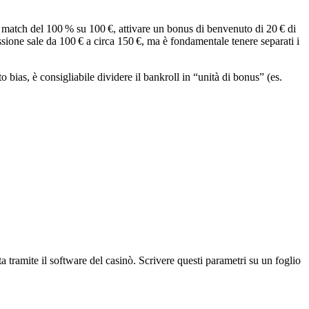
 match del 100 % su 100 €, attivare un bonus di benvenuto di 20 € di
sessione sale da 100 € a circa 150 €, ma è fondamentale tenere separati i
ias, è consigliabile dividere il bankroll in “unità di bonus” (es.
ita tramite il software del casinò. Scrivere questi parametri su un foglio