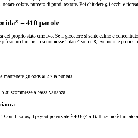
di, notare colore, numero di punti, texture. Poi chiudere gli occhi e ricr
brida” – 410 parole
zza del proprio stato emotivo. Se il giocatore si sente calmo e concentr
è più sicuro limitarsi a scommesse “place” su 6 e 8, evitando le proposit
a mantenere gli odds al 2 × la puntata.
olo su scommesse a bassa varianza.
arianza
on il bonus, il payout potenziale è 40 € (4 a 1). Il rischio è limitato a