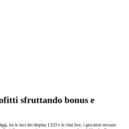
ofitti sfruttando bonus e
gi, tra le luci dei display LED e le chat live, i giocatori trovano