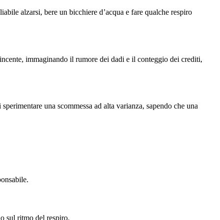
abile alzarsi, bere un bicchiere d’acqua e fare qualche respiro
ncente, immaginando il rumore dei dadi e il conteggio dei crediti,
i di sperimentare una scommessa ad alta varianza, sapendo che una
ponsabile.
o sul ritmo del respiro.