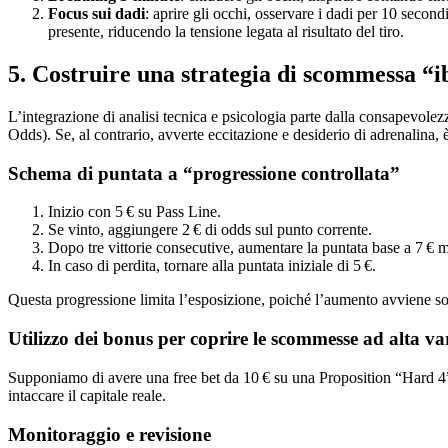
Focus sui dadi
: aprire gli occhi, osservare i dadi per 10 secon
presente, riducendo la tensione legata al risultato del tiro.
5. Costruire una strategia di scommessa “i
L’integrazione di analisi tecnica e psicologia parte dalla consapevole
Odds). Se, al contrario, avverte eccitazione e desiderio di adrenalina, 
Schema di puntata a “progressione controllata”
Inizio con 5 € su Pass Line.
Se vinto, aggiungere 2 € di odds sul punto corrente.
Dopo tre vittorie consecutive, aumentare la puntata base a 7 € m
In caso di perdita, tornare alla puntata iniziale di 5 €.
Questa progressione limita l’esposizione, poiché l’aumento avviene s
Utilizzo dei bonus per coprire le scommesse ad alta v
Supponiamo di avere una free bet da 10 € su una Proposition “Hard 4”. C
intaccare il capitale reale.
Monitoraggio e revisione