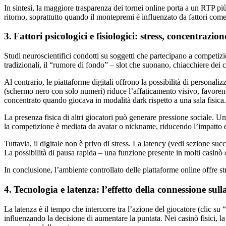
In sintesi, la maggiore trasparenza dei tornei online porta a un RTP pi
ritorno, soprattutto quando il montepremi è influenzato da fattori come
3. Fattori psicologici e fisiologici: stress, concentrazi
Studi neuroscientifici condotti su soggetti che partecipano a competizi
tradizionali, il “rumore di fondo” – slot che suonano, chiacchiere dei 
Al contrario, le piattaforme digitali offrono la possibilità di personaliz
(schermo nero con solo numeri) riduce l’affaticamento visivo, favorendo
concentrato quando giocava in modalità dark rispetto a una sala fisica.
La presenza fisica di altri giocatori può generare pressione sociale. U
la competizione è mediata da avatar o nickname, riducendo l’impatto e
Tuttavia, il digitale non è privo di stress. La latency (vedi sezione su
La possibilità di pausa rapida – una funzione presente in molti casinò o
In conclusione, l’ambiente controllato delle piattaforme online offre str
4. Tecnologia e latenza: l’effetto della connessione su
La latenza è il tempo che intercorre tra l’azione del giocatore (clic su 
influenzando la decisione di aumentare la puntata. Nei casinò fisici, l