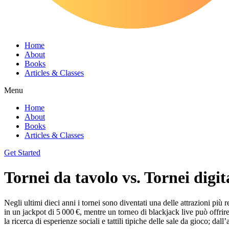
Home
About
Books
Articles & Classes
Menu
Home
About
Books
Articles & Classes
Get Started
Tornei da tavolo vs. Tornei digi
Negli ultimi dieci anni i tornei sono diventati una delle attrazioni più 
in un jackpot di 5 000 €, mentre un torneo di blackjack live può offrir
la ricerca di esperienze sociali e tattili tipiche delle sale da gioco; dall