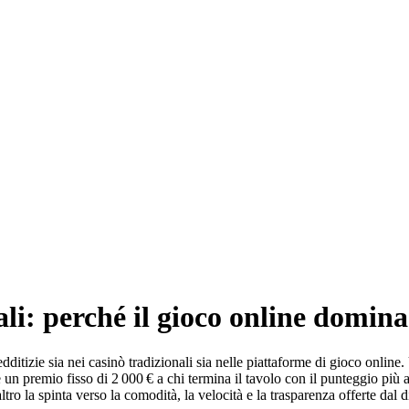
tali: perché il gioco online domin
redditizie sia nei casinò tradizionali sia nelle piattaforme di gioco onlin
e un premio fisso di 2 000 € a chi termina il tavolo con il punteggio più 
’altro la spinta verso la comodità, la velocità e la trasparenza offerte dal d