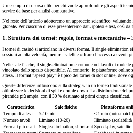
Un esempio di risorsa utile per chi vuole approfondire gli aspetti tecnici
servire da base per analisi comparative.
Nel resto dell’articolo adotteremo un approccio scientifico, valutando i t
globale. Per ciascuna di esse presenteremo dati, ipotesi e test, così d
1. Struttura dei tornei: regole, format e meccaniche –
I tornei di casinò si articolano in diversi format. Il single‑elimination 
sessioni ad alta velocità, mentre i satellite offrono l’accesso a eventi 
Nelle sale fisiche, il single‑elimination è comune nei tavoli di roulette 
vincolato dallo spazio disponibile. Al contrario, le piattaforme online 
attesa. Il format “speed‑play” è tipico dei tornei di slot online, dove 
Queste differenze influiscono sulla strategia. In un torneo tradizionale 
ottimizzare le decisioni di split e double down. La distribuzione dei p
piramide più ampia, con il 30 % destinato ai primi cinque classificati.
Caratteristica
Sale fisiche
Piattaforme onl
Tempo di attesa
5‑10 min
< 1 min (auto‑match)
Numero tavoli
Limitato (10‑20)
Illimitato (scalabilit
Formati più usati
Single‑elimination, shoot‑out
Speed‑play, satellite